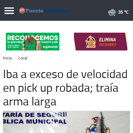
Puentelibre.mx
35 
Inicio
Local
Nacional
Inicio
Local
Opinión
Iba a exceso de velocidad
Cronos
en pick up robada; traía
Economía
arma larga
Espectáculos
Deportes
Extra +