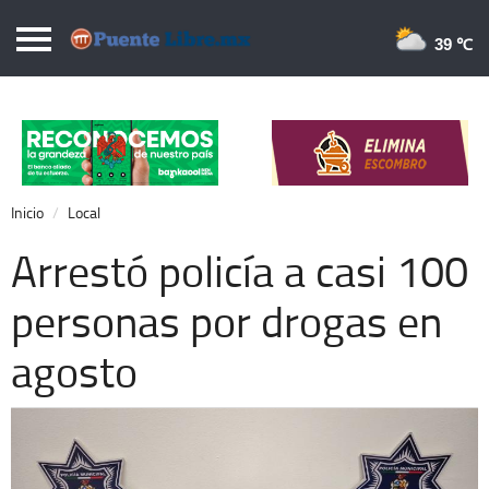
Puentelibre.mx
39 
Inicio
Local
Nacional
Inicio
Local
Opinión
Arrestó policía a casi 100
Cronos
personas por drogas en
Economía
agosto
Espectáculos
Deportes
Extra +