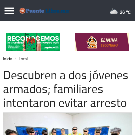
Puentelibre.mx
26 
Inicio
Local
Nacional
Inicio
Local
Opinión
Descubren a dos jóvenes
Cronos
armados; familiares
Economía
intentaron evitar arresto
Espectáculos
Deportes
Extra +