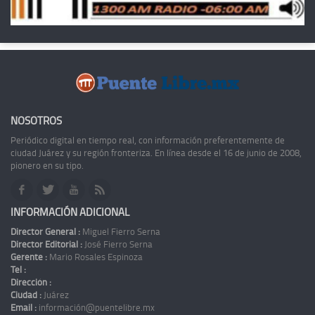
NOSOTROS
Periódico digital en tiempo real, con información preferentemente de
ciudad Juárez y su región fronteriza. En línea desde el 16 de junio de 2008,
pionero en su tipo.
INFORMACIÓN ADICIONAL
Director General :
Miguel Fierro Serna
Director Editorial :
José Fierro Serna
Gerente :
Mario Rosales Espinoza
Tel :
Dirección :
Ciudad :
Juárez
Email :
información@puentelibre.mx