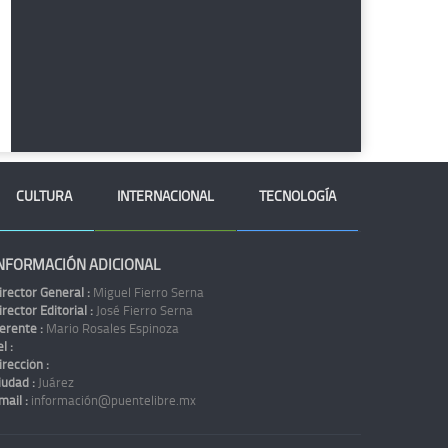
CULTURA
INTERNACIONAL
TECNOLOGÍA
NFORMACIÓN ADICIONAL
irector General :
Miguel Fierro Serna
irector Editorial :
José Fierro Serna
erente :
Mario Rosales Espinoza
l :
irección :
iudad :
Juárez
mail :
información@puentelibre.mx