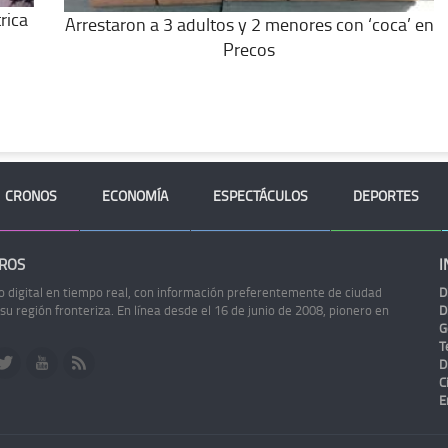
rica
Arrestaron a 3 adultos y 2 menores con ‘coca’ en
Precos
CRONOS
ECONOMÍA
ESPECTÁCULOS
DEPORTES
ROS
I
o digital en tiempo real, con información preferentemente de ciudad
D
 su región fronteriza. En línea desde el 16 de junio de 2008, pionero en
D
G
Te
D
C
E