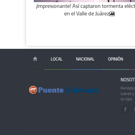
¡Impresionante! Así captaron tormenta eléct
en el Valle de Juárez🎦
LOCAL
NACIONAL
OPINIÓN
NOSOT
Periódic
Juárez y
su tipo.