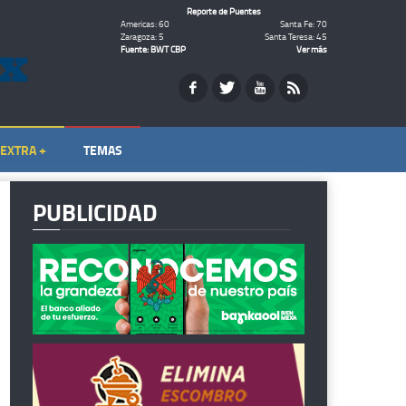
Reporte de Puentes
Americas: 60
Santa Fe: 70
Zaragoza: 5
Santa Teresa: 45
Fuente: BWT CBP
Ver más
EXTRA +
TEMAS
PUBLICIDAD