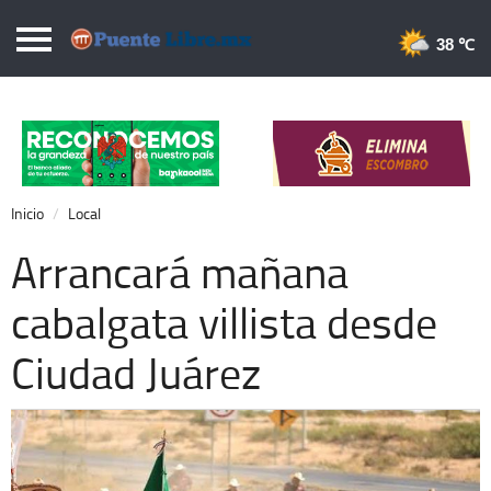
Puentelibre.mx
38 
Inicio
Local
Nacional
Inicio
Local
Opinión
Arrancará mañana
Cronos
cabalgata villista desde
Economía
Ciudad Juárez
Espectáculos
Deportes
Extra +