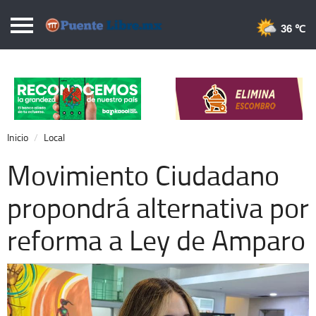
Puentelibre.mx
36 
Inicio
Local
Nacional
Inicio
Local
Opinión
Movimiento Ciudadano
Cronos
propondrá alternativa por
Economía
reforma a Ley de Amparo
Espectáculos
Deportes
Extra +