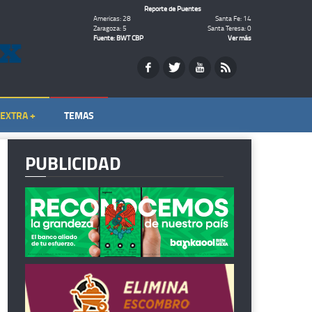
Reporte de Puentes
Americas: 28
Santa Fe: 14
Zaragoza: 5
Santa Teresa: 0
Fuente: BWT CBP
Ver más
EXTRA +
TEMAS
PUBLICIDAD