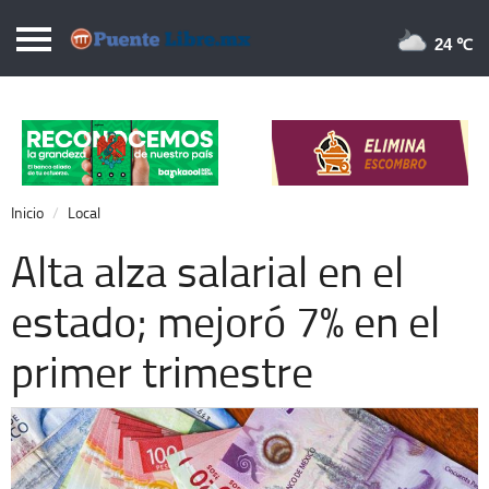
Puentelibre.mx
24 
Inicio
Local
Nacional
Inicio
Local
Opinión
Alta alza salarial en el
Cronos
estado; mejoró 7% en el
Economía
primer trimestre
Espectáculos
Deportes
Extra +