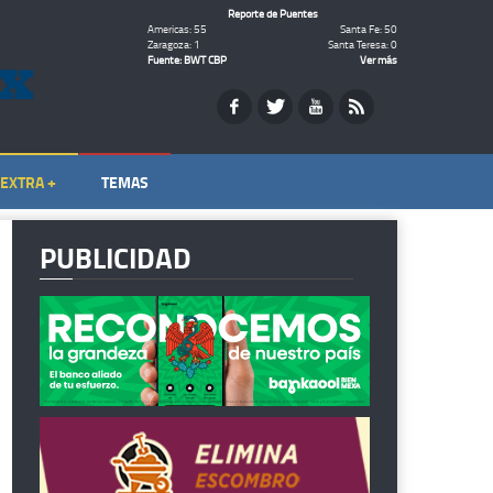
Reporte de Puentes
Americas: 55
Santa Fe: 50
Zaragoza: 1
Santa Teresa: 0
Fuente: BWT CBP
Ver más
EXTRA +
TEMAS
PUBLICIDAD