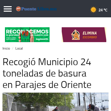
Puentelibre.mx
24 
Inicio
Local
Nacional
Inicio
Local
Opinión
Recogió Municipio 24
Cronos
toneladas de basura
Economía
en Parajes de Oriente
Espectáculos
Deportes
Extra +