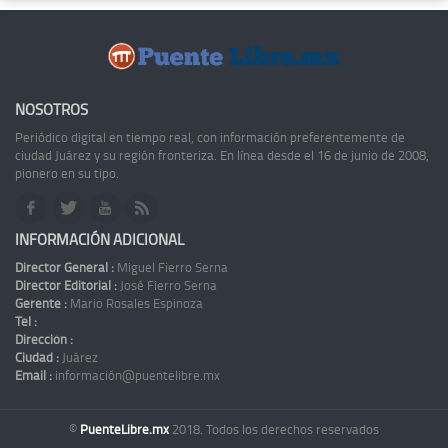
NOSOTROS
Periódico digital en tiempo real, con información preferentemente de
ciudad Juárez y su región fronteriza. En línea desde el 16 de junio de 2008,
pionero en su tipo.
INFORMACIÓN ADICIONAL
Director General :
Miguel Fierro Serna
Director Editorial :
José Fierro Serna
Gerente :
Mario Rosales Espinoza
Tel :
Dirección :
Ciudad :
Juárez
Email :
información@puentelibre.mx
©
PuenteLibre.mx
2018. Todos los derechos reservados