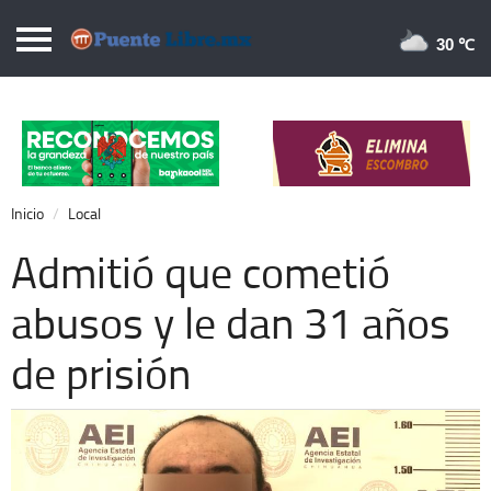
Puentelibre.mx
30 
Inicio
Local
Nacional
Inicio
Local
Opinión
Admitió que cometió
Cronos
abusos y le dan 31 años
Economía
de prisión
Espectáculos
Deportes
Extra +