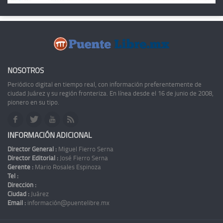
NOSOTROS
Periódico digital en tiempo real, con información preferentemente de
ciudad Juárez y su región fronteriza. En línea desde el 16 de junio de 2008,
pionero en su tipo.
INFORMACIÓN ADICIONAL
Director General :
Miguel Fierro Serna
Director Editorial :
José Fierro Serna
Gerente :
Mario Rosales Espinoza
Tel :
Dirección :
Ciudad :
Juárez
Email :
información@puentelibre.mx