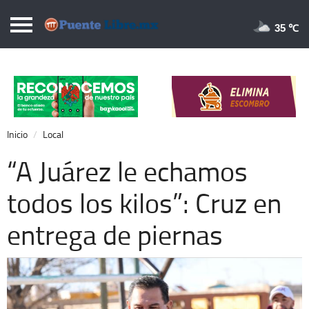
Puentelibre.mx
35 
Inicio
Local
Nacional
Inicio
Local
Opinión
“A Juárez le echamos
Cronos
todos los kilos”: Cruz en
Economía
entrega de piernas
Espectáculos
Deportes
Extra +