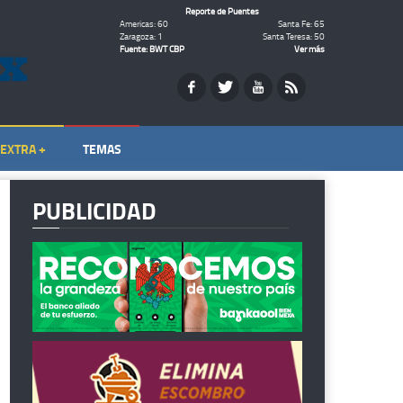
Reporte de Puentes
Americas: 60
Santa Fe: 65
Zaragoza: 1
Santa Teresa: 50
Fuente: BWT CBP
Ver más
EXTRA +
TEMAS
PUBLICIDAD