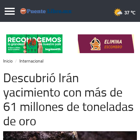
Puentelibre.mx
37 
Inicio
Local
Nacional
Inicio
Internacional
Opinión
Descubrió Irán
Cronos
yacimiento con más de
Economía
61 millones de toneladas
Espectáculos
Deportes
de oro
Extra +