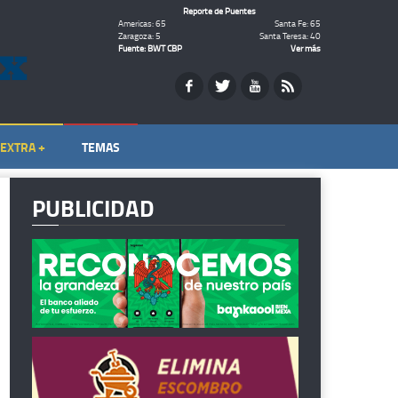
Reporte de Puentes
Americas: 65
Santa Fe: 65
Zaragoza: 5
Santa Teresa: 40
Fuente: BWT CBP
Ver más
EXTRA +
TEMAS
PUBLICIDAD