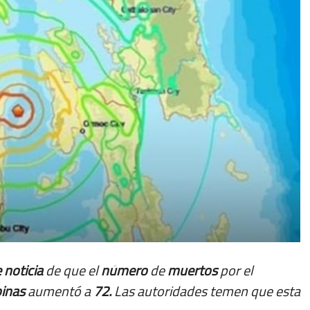
e
noticia
de que el
número
de
muertos
por el
pinas
aumentó a
72.
Las autoridades temen que esta