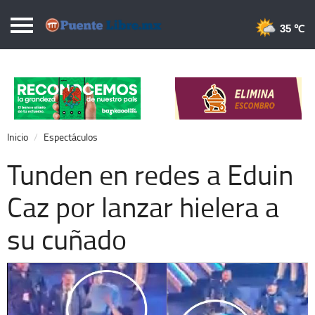
Puentelibre.mx
35 
Inicio
Local
Nacional
Inicio
Espectáculos
Opinión
Tunden en redes a Eduin
Cronos
Caz por lanzar hielera a
Economía
su cuñado
Espectáculos
Deportes
Extra +