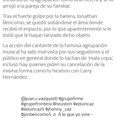
arrojó a la pareja de su familiar.
Tras el fuerte golpe por la hielera, Jonathan
Bencomo, se quedó sobándose el área donde
recibió el impacto, por lo que aparentemente si le
dolió que le hayan lanzado dicho objeto.
La acción del cantante de la famosa agrupación
musical ha sido mal vista por sus seguidores y el
público en general donde lo tachan de ‘mala copa’,
incluso hay quienes piden su cancelación de la
misma forma como lo hicieron con Larry
Hernández.
@juan.c.vazquez0
#grupofirme
#grupofrontera
#houston
#eduincaz
#eduincaz5
#jhonny_caz
#jonbencomo5
♬ A lo que yo vine -