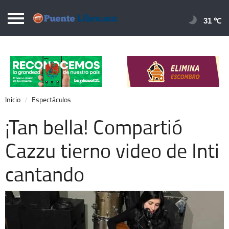
Puentelibre.mx
31 
Inicio
Local
Nacional
Inicio
Espectáculos
Opinión
¡Tan bella! Compartió
Cronos
Cazzu tierno video de Inti
Economía
cantando
Espectáculos
Deportes
Extra +