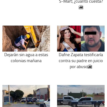
S-Mart; ¿cuánto cuesta?
🎦
Dejarán sin agua a estas
Dafne Zapata testificaría
colonias mañana
contra su padre en juicio
por abuso🎦