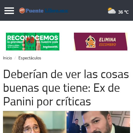
Puentelibre.mx
36 
Inicio
Local
Nacional
Inicio
Espectáculos
Opinión
Deberían de ver las cosas
Cronos
buenas que tiene: Ex de
Economía
Panini por críticas
Espectáculos
Deportes
Extra +