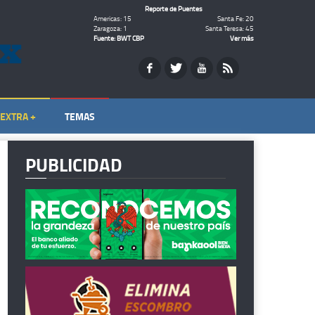
Reporte de Puentes
Americas: 15
Santa Fe: 20
Zaragoza: 1
Santa Teresa: 45
Fuente: BWT CBP
Ver más
EXTRA +
TEMAS
PUBLICIDAD