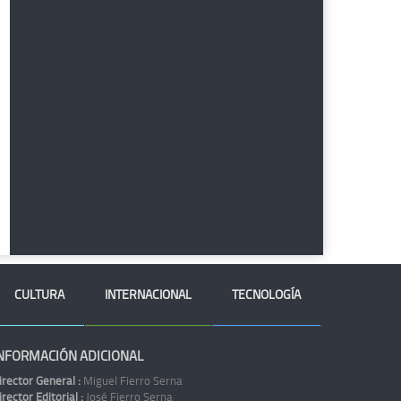
CULTURA
INTERNACIONAL
TECNOLOGÍA
NFORMACIÓN ADICIONAL
irector General :
Miguel Fierro Serna
irector Editorial :
José Fierro Serna