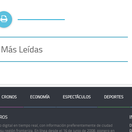
 Más Leídas
CRONOS
ECONOMÍA
ESPECTÁCULOS
DEPORTES
ROS
I
o digital en tiempo real, con información preferentemente de ciudad
D
 su región fronteriza. En línea desde el 16 de junio de 2008, pionero en
D