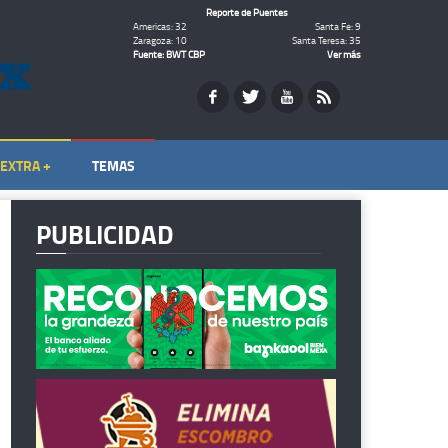
Reporte de Puentes
Americas: 32
Santa Fe: 9
Zaragoza: 10
Santa Teresa: 35
Fuente: BWT CBP
Ver más
EXTRA +
TEMAS
PUBLICIDAD