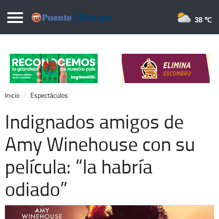
Puentelibre.mx
38 
Inicio
Local
Nacional
Inicio
Espectáculos
Opinión
Indignados amigos de
Cronos
Amy Winehouse con su
Economía
película: “la habría
Espectáculos
Deportes
odiado”
Extra +