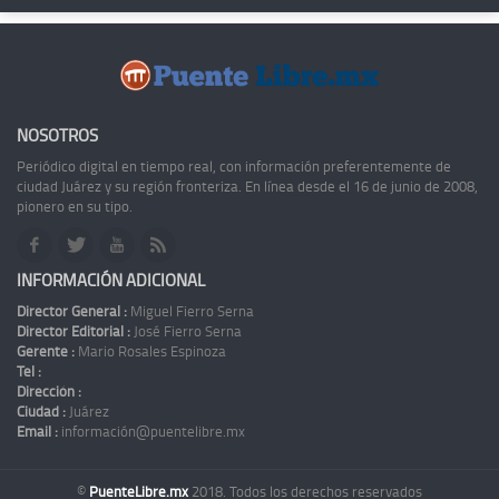
NOSOTROS
Periódico digital en tiempo real, con información preferentemente de
ciudad Juárez y su región fronteriza. En línea desde el 16 de junio de 2008,
pionero en su tipo.
INFORMACIÓN ADICIONAL
Director General :
Miguel Fierro Serna
Director Editorial :
José Fierro Serna
Gerente :
Mario Rosales Espinoza
Tel :
Dirección :
Ciudad :
Juárez
Email :
información@puentelibre.mx
©
PuenteLibre.mx
2018. Todos los derechos reservados