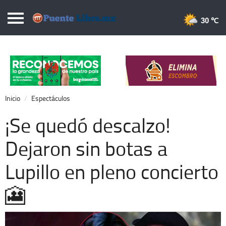
Puentelibre.mx
30 
Inicio
Local
Nacional
Inicio
Espectáculos
Opinión
¡Se quedó descalzo!
Cronos
Dejaron sin botas a
Economía
Lupillo en pleno concierto
Espectáculos
Deportes
🎦
Extra +