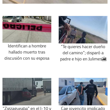
Identifican a hombre
“Te quieres hacer dueño
hallado muerto tras
del camino”; disparó a
discusión con su esposa
padre e hijo en Julimes🎦
"Zigzagueaba" en el I-10 y
Cae jovencito implicado