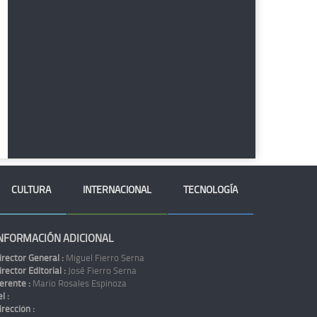
CULTURA
INTERNACIONAL
TECNOLOGÍA
NFORMACIÓN ADICIONAL
irector General :
Miguel Fierro Serna
irector Editorial :
José Fierro Serna
erente :
Mario Rosales Espinoza
l :
irección :