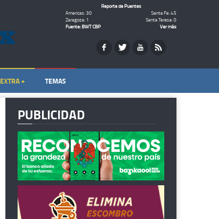
Reporte de Puentes
Americas: 30
Santa Fe: 45
Zaragoza: 1
Santa Teresa: 0
Fuente: BWT CBP
Ver más
EXTRA +
TEMAS
PUBLICIDAD