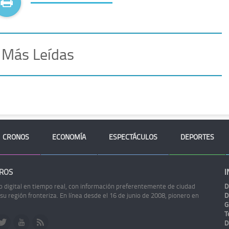
 Más Leídas
CRONOS
ECONOMÍA
ESPECTÁCULOS
DEPORTES
ROS
I
o digital en tiempo real, con información preferentemente de ciudad
D
 su región fronteriza. En línea desde el 16 de junio de 2008, pionero en
D
G
Te
D