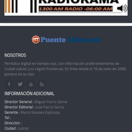
NOSOTROS
Periódico digital en tiempo real, con información preferentemente de
ciudad Juárez y su región fronteriza. En línea desde el 16 de junio de 2008,
pionero en su tipo.
INFORMACIÓN ADICIONAL
Director General :
Miguel Fierro Serna
Director Editorial :
José Fierro Serna
Gerente :
Mario Rosales Espinoza
Tel :
Dirección :
Ciudad :
Juárez