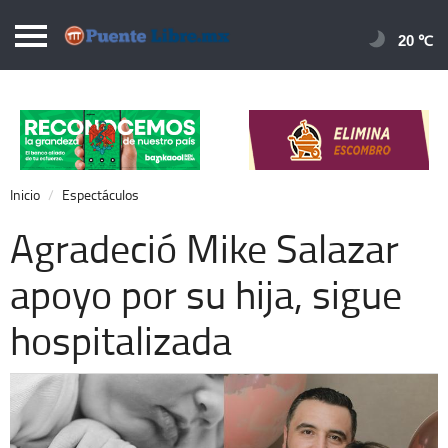
Puentelibre.mx
20 
Inicio
Local
Nacional
Inicio
Espectáculos
Opinión
Agradeció Mike Salazar
Cronos
apoyo por su hija, sigue
Economía
hospitalizada
Espectáculos
Deportes
Extra +