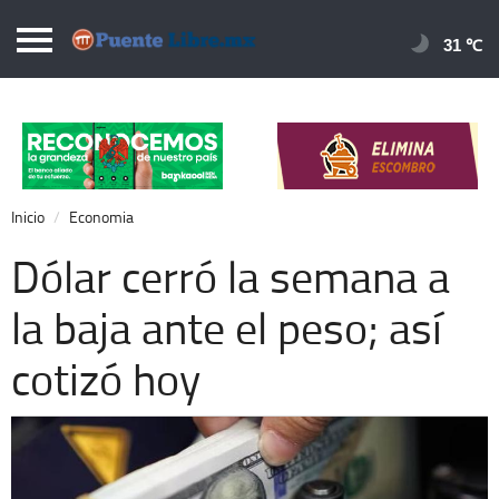
Puentelibre.mx
31 
Inicio
Local
Nacional
Inicio
Economia
Opinión
Dólar cerró la semana a
Cronos
la baja ante el peso; así
Economía
cotizó hoy
Espectáculos
Deportes
Extra +