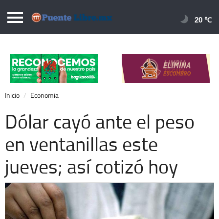
Puentelibre.mx
20 
Inicio
Local
Nacional
Inicio
Economia
Opinión
Dólar cayó ante el peso
Cronos
en ventanillas este
Economía
jueves; así cotizó hoy
Espectáculos
Deportes
Extra +