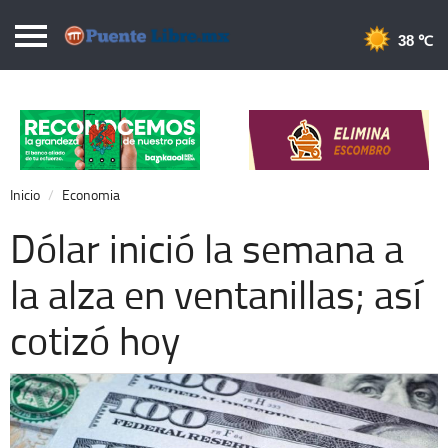
Puentelibre.mx
38 
Inicio
Local
Nacional
Inicio
Economia
Opinión
Dólar inició la semana a
Cronos
la alza en ventanillas; así
Economía
cotizó hoy
Espectáculos
Deportes
Extra +