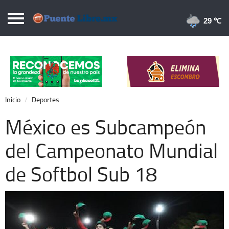
Puentelibre.mx
29 
Inicio
Local
Nacional
Inicio
Deportes
Opinión
México es Subcampeón
Cronos
del Campeonato Mundial
Economía
de Softbol Sub 18
Espectáculos
Deportes
Extra +