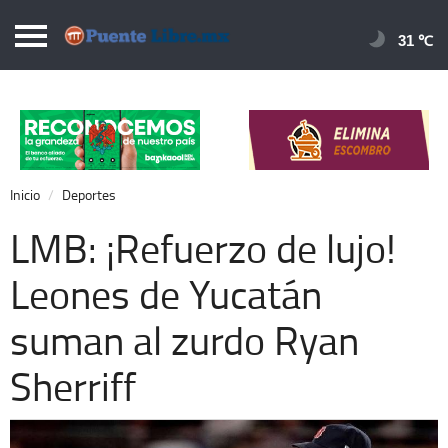
Puentelibre.mx
31 
Inicio
Local
Nacional
Inicio
Deportes
Opinión
LMB: ¡Refuerzo de lujo!
Cronos
Leones de Yucatán
Economía
suman al zurdo Ryan
Espectáculos
Deportes
Sherriff
Extra +