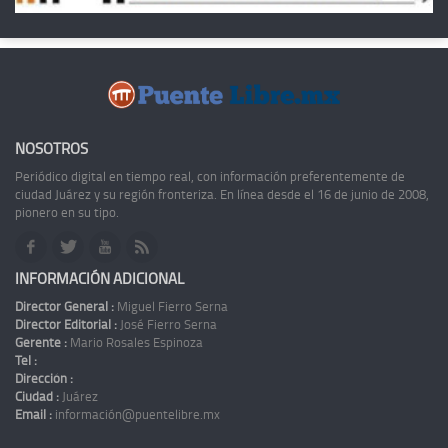
NOSOTROS
Periódico digital en tiempo real, con información preferentemente de
ciudad Juárez y su región fronteriza. En línea desde el 16 de junio de 2008,
pionero en su tipo.
INFORMACIÓN ADICIONAL
Director General :
Miguel Fierro Serna
Director Editorial :
José Fierro Serna
Gerente :
Mario Rosales Espinoza
Tel :
Dirección :
Ciudad :
Juárez
Email :
información@puentelibre.mx