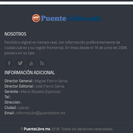
NOSOTROS
Periódico digital en tiempo real, con información preferentemente de
ciudad Juárez y su región fronteriza. En línea desde el 16 de junio de 2008,
pionero en su tipo.
INFORMACIÓN ADICIONAL
Director General :
Miguel Fierro Serna
Director Editorial :
José Fierro Serna
Gerente :
Mario Rosales Espinoza
Tel :
Dirección :
Ciudad :
Juárez
Email :
información@puentelibre.mx
©
PuenteLibre.mx
2018. Todos los derechos reservados