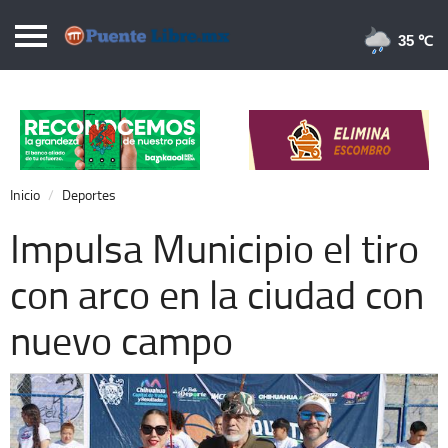
Puentelibre.mx
35 
Inicio
Local
Nacional
Inicio
Deportes
Opinión
Impulsa Municipio el tiro
Cronos
con arco en la ciudad con
Economía
nuevo campo
Espectáculos
Deportes
Extra +