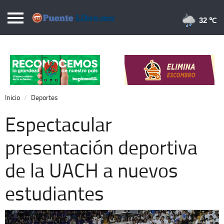
Puentelibre.mx
32 
Inicio
Local
Nacional
Inicio
Deportes
Opinión
Espectacular
Cronos
presentación deportiva
Economía
de la UACH a nuevos
Espectáculos
Deportes
estudiantes
Extra +