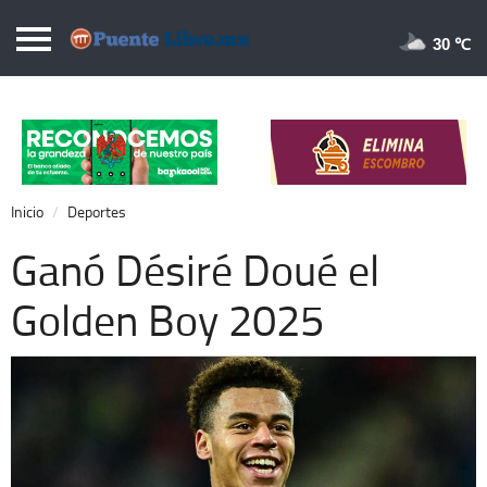
Puentelibre.mx
30 
Inicio
Local
Nacional
Inicio
Deportes
Opinión
Ganó Désiré Doué el
Cronos
Golden Boy 2025
Economía
Espectáculos
Deportes
Extra +