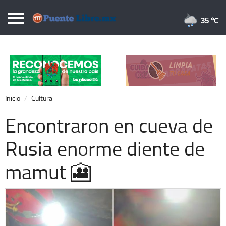
Puentelibre.mx
35 
Inicio
Local
Nacional
Inicio
Cultura
Opinión
Encontraron en cueva de
Cronos
Rusia enorme diente de
Economía
mamut 🎦
Espectáculos
Deportes
Extra +