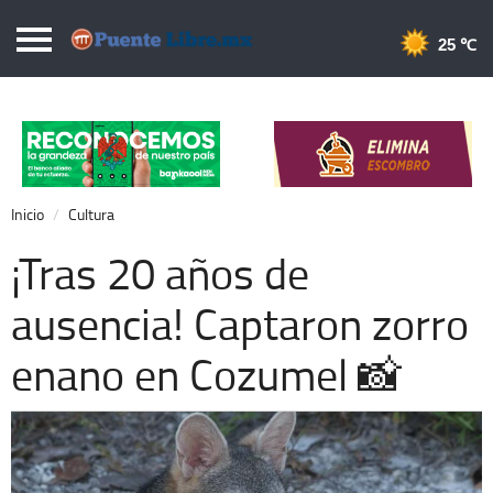
Puentelibre.mx
25 
Inicio
Local
Nacional
Inicio
Cultura
Opinión
¡Tras 20 años de
Cronos
ausencia! Captaron zorro
Economía
enano en Cozumel 📸
Espectáculos
Deportes
Extra +