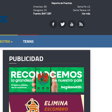
Reporte de Puentes
Americas: 68
Santa Fe: 45
Zaragoza: 25
Santa Teresa: 40
Fuente: BWT CBP
Ver más
EXTRA +
TEMAS
PUBLICIDAD