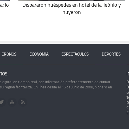
a; lo
Dispararon huéspedes en hotel de la Teófilo y
huyeron
CRONOS
ECONOMÍA
ESPECTÁCULOS
DEPORTES
ROS
I
o digital en tiempo real, con información preferentemente de ciudad
D
 su región fronteriza. En línea desde el 16 de junio de 2008, pionero en
D
G
Te
D
C
E