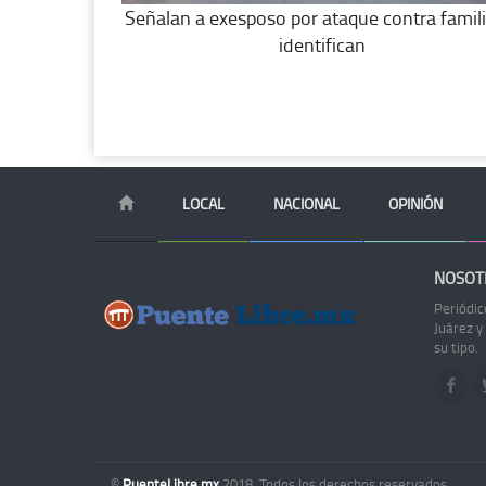
Señalan a exesposo por ataque contra famili
identifican
LOCAL
NACIONAL
OPINIÓN
NOSOT
Periódic
Juárez y
su tipo.
©
PuenteLibre.mx
2018. Todos los derechos reservados