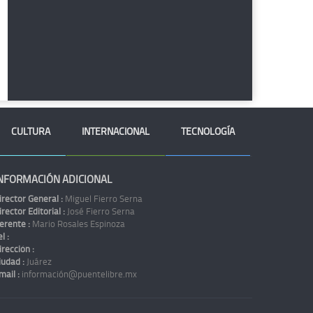
CULTURA
INTERNACIONAL
TECNOLOGÍA
NFORMACIÓN ADICIONAL
irector General :
Miguel Fierro Serna
irector Editorial :
José Fierro Serna
erente :
Mario Rosales Espinoza
l :
irección :
iudad :
Juárez
mail :
información@puentelibre.mx