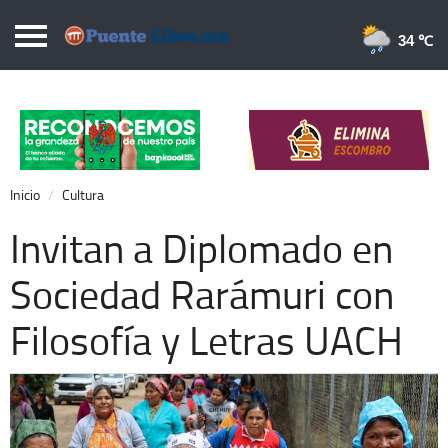
Puentelibre.mx
34 
Inicio
Local
Nacional
Inicio
Cultura
Opinión
Invitan a Diplomado en
Cronos
Sociedad Rarámuri con
Economía
Filosofía y Letras UACH
Espectáculos
Deportes
Extra +