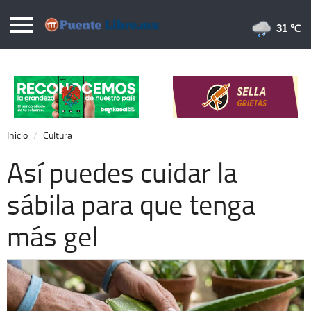
Puentelibre.mx
31 
Inicio
Local
Nacional
Inicio
Cultura
Opinión
Así puedes cuidar la
Cronos
sábila para que tenga
Economía
más gel
Espectáculos
Deportes
Extra +