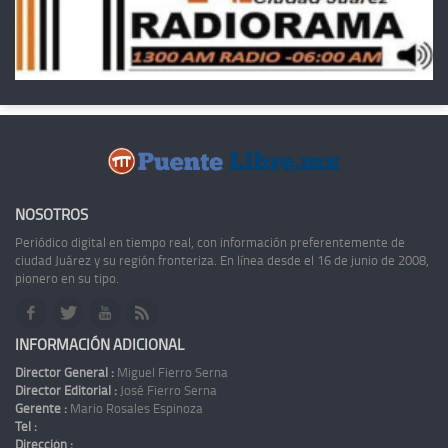
NOSOTROS
Periódico digital en tiempo real, con información preferentemente de
ciudad Juárez y su región fronteriza. En línea desde el 16 de junio de 2008,
pionero en su tipo.
INFORMACIÓN ADICIONAL
Director General :
Miguel Fierro Serna
Director Editorial :
José Fierro Serna
Gerente :
Mario Rosales Espinoza
Tel :
Dirección :