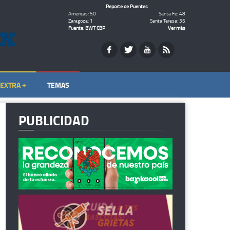
Reporte de Puentes
Americas: 50
Santa Fe: 48
Zaragoza: 1
Santa Teresa: 35
Fuente: BWT CBP
Ver más
EXTRA +
TEMAS
PUBLICIDAD