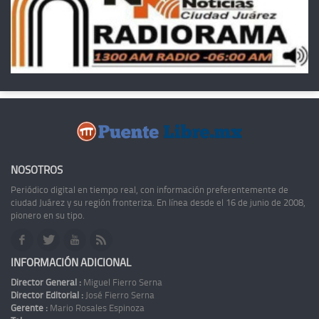
NOSOTROS
Periódico digital en tiempo real, con información preferentemente de
ciudad Juárez y su región fronteriza. En línea desde el 16 de junio de 2008,
pionero en su tipo.
INFORMACIÓN ADICIONAL
Director General :
Miguel Fierro Serna
Director Editorial :
José Fierro Serna
Gerente :
Mario Rosales Espinoza