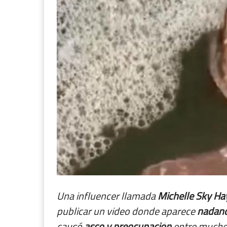
Una influencer llamada
Michelle Sky H
publicar un video donde aparece
nadand
causó
asco y preocupación
entre muchos