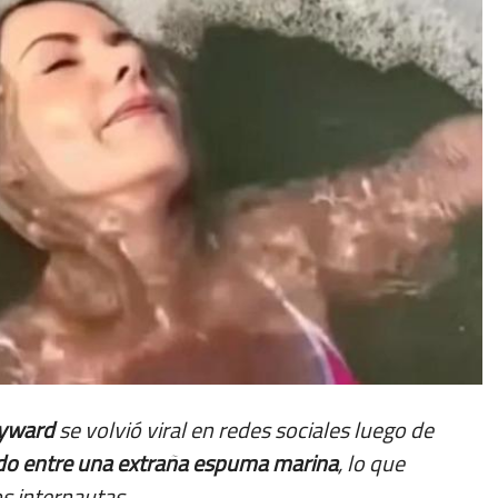
ayward
se volvió viral en redes sociales luego de
o entre una extraña espuma marina
, lo que
 internautas.