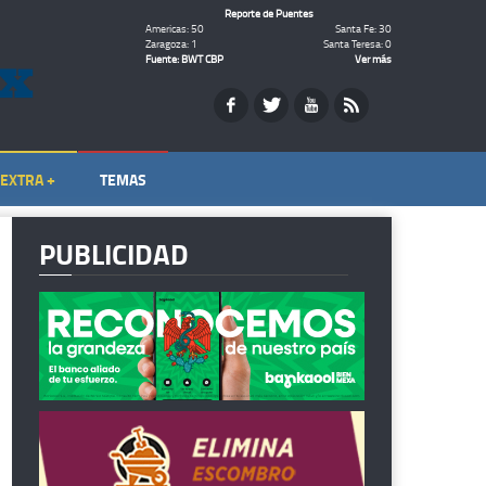
Reporte de Puentes
Americas: 50
Santa Fe: 30
Zaragoza: 1
Santa Teresa: 0
Fuente: BWT CBP
Ver más
EXTRA +
TEMAS
PUBLICIDAD