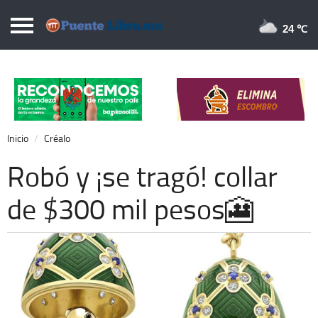
Puentelibre.mx
24 
Inicio
Local
Nacional
Inicio
Créalo
Opinión
Robó y ¡se tragó! collar
Cronos
de $300 mil pesos🎦
Economía
Espectáculos
Deportes
Extra +