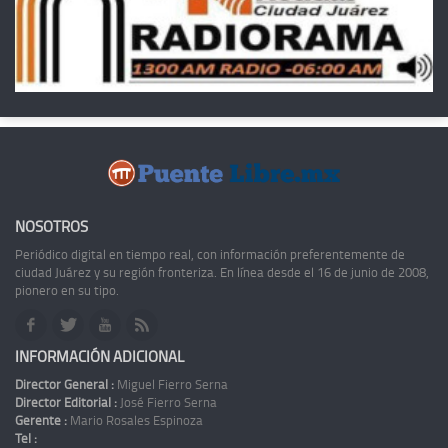
NOSOTROS
Periódico digital en tiempo real, con información preferentemente de
ciudad Juárez y su región fronteriza. En línea desde el 16 de junio de 2008,
pionero en su tipo.
INFORMACIÓN ADICIONAL
Director General :
Miguel Fierro Serna
Director Editorial :
José Fierro Serna
Gerente :
Mario Rosales Espinoza
Tel :