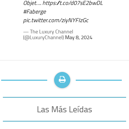
Objet….
https://t.co/d07sE2bwDL
#Faberge
pic.twitter.com/ziyNYFIzGc
— The Luxury Channel
(@LuxuryChannel)
May 8, 2024
Las Más Leídas