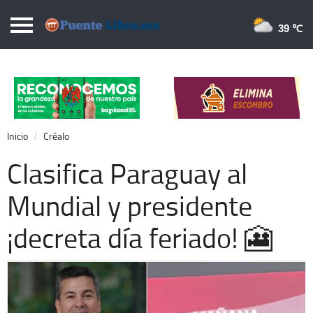
Puentelibre.mx
39 
Inicio
Local
Nacional
Inicio
Créalo
Opinión
Clasifica Paraguay al
Cronos
Mundial y presidente
Economía
¡decreta día feriado! 🎦
Espectáculos
Deportes
Extra +