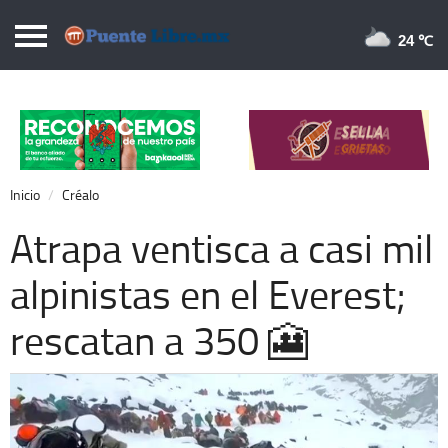
Puentelibre.mx
24 
Inicio
Local
Nacional
Inicio
Créalo
Opinión
Atrapa ventisca a casi mil
Cronos
alpinistas en el Everest;
Economía
rescatan a 350 🎦
Espectáculos
Deportes
Extra +