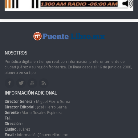
NOSOTROS
Periódico digital en tiempo real, con información preferentemente de
ciudad Juárez y su región fronteriza. En línea desde el 16 de junio de 2008,
pionero en su tipo.
INFORMACIÓN ADICIONAL
Director General :
Miguel Fierro Serna
Director Editorial :
José Fierro Serna
Gerente :
Mario Rosales Espinoza
Tel :
Dirección :
Ciudad :
Juárez
Email :
información@puentelibre.mx