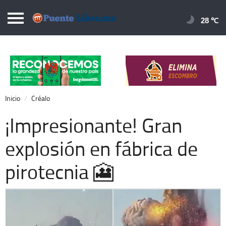
Puentelibre.mx
28 
Inicio
Local
Nacional
Inicio
Créalo
Opinión
¡Impresionante! Gran
Cronos
explosión en fábrica de
Economía
pirotecnia 🎦
Espectáculos
Deportes
Extra +