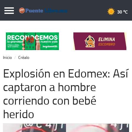
Puentelibre.mx
30 
Inicio
Local
Nacional
Inicio
Créalo
Opinión
Explosión en Edomex: Así
Cronos
captaron a hombre
Economía
corriendo con bebé
Espectáculos
Deportes
herido
Extra +