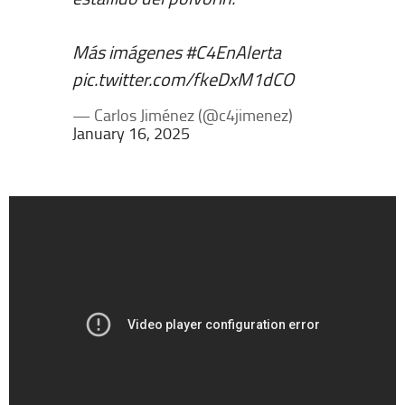
Más imágenes
#C4EnAlerta
pic.twitter.com/fkeDxM1dCO
— Carlos Jiménez (@c4jimenez)
January 16, 2025