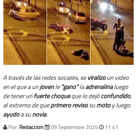
A través de las redes sociales, se
viralizó
un video
en el que a un
joven
le
“ganó”
la
adrenalina
luego
de tener un
fuerte
choque
que lo dejó
confundido
,
al extremo de que
primero
revisó
su
moto
y luego
ayudó
a su
novia
.
Por:
Redacción
09 Septiembre 2025
11 41