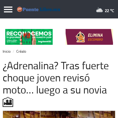
Puentelibre.mx
22 
Inicio
Local
Nacional
Inicio
Créalo
Opinión
¿Adrenalina? Tras fuerte
Cronos
choque joven revisó
Economía
moto… luego a su novia
Espectáculos
Deportes
🎦
Extra +