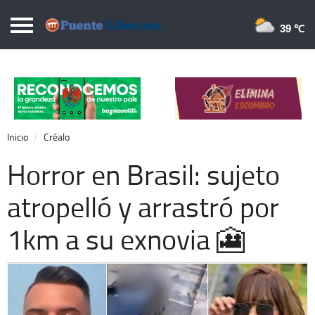
Puentelibre.mx
39 
Inicio
Local
Nacional
Inicio
Créalo
Opinión
Horror en Brasil: sujeto
Cronos
atropelló y arrastró por
Economía
1km a su exnovia 🎦
Espectáculos
Deportes
Extra +