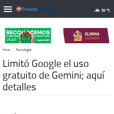
Puentelibre.mx
30 
Inicio
Local
Nacional
Inicio
Tecnología
Opinión
Limitó Google el uso
Cronos
gratuito de Gemini; aquí
Economía
detalles
Espectáculos
Deportes
Extra +