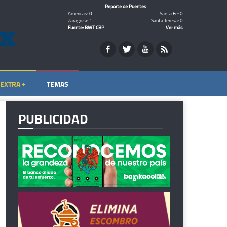
Reporte de Puentes
Americas: 0
Santa Fe: 0
Zaragoza: 1
Santa Teresa: 0
Fuente: BWT CBP
Ver más
EXTRA +
TEMAS
PUBLICIDAD